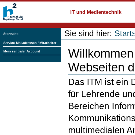
Direkt
zum
IT und Medientechnik
Inhalt
|
Direkt
Benutzerspezifische
zur
Werkzeuge
Sie sind hier:
Start
Navigation
Startseite
Service-Mailadressen / Mitarbeiter
Willkommen 
Mein zentraler Account
Webseiten d
Das ITM ist ein 
für Lehrende un
Bereichen Infor
Kommunikations
multimedialen 