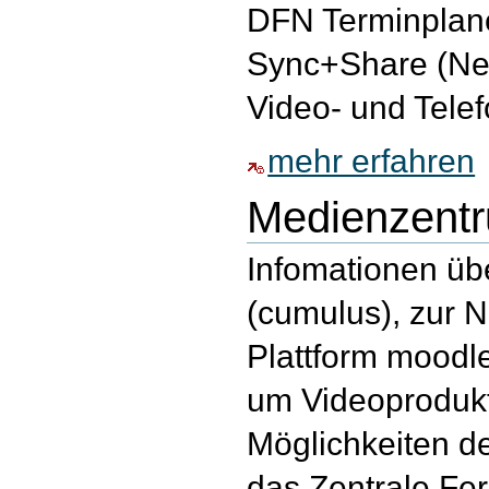
DFN Terminplane
Sync+Share (Nex
Video- und Tele
mehr erfahren
Medienzent
Infomationen übe
(cumulus), zur 
Plattform moodl
um Videoprodukt
Möglichkeiten d
das Zentrale Fe